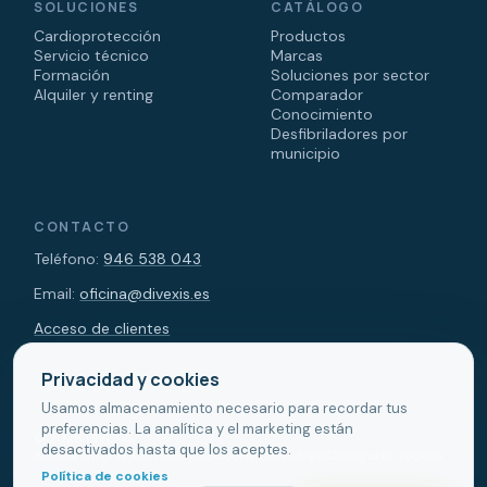
SOLUCIONES
CATÁLOGO
Cardioprotección
Productos
Servicio técnico
Marcas
Formación
Soluciones por sector
Alquiler y renting
Comparador
Conocimiento
Desfibriladores por
municipio
CONTACTO
Teléfono:
946 538 043
Email:
oficina@divexis.es
Acceso de clientes
Privacidad y cookies
Usamos almacenamiento necesario para recordar tus
preferencias. La analítica y el marketing están
© 2026 DIVEXIS.
desactivados hasta que los aceptes.
Acerca de DIVEXIS
Privacidad
Cookies
Aviso legal
Configurar cookies
Política de cookies